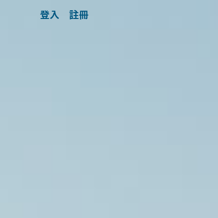
跳
登入
註冊
至
主
要
內
容